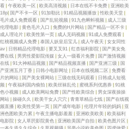
碰在线 香蕉久久不能 内射白丝在线观看 91黑丝强奸后入
看
|
午夜欧美一区
|
欧美高清视频
|
日本在线不卡免费
|
亚洲欧美
18p
|
国产不卡一区
|
91加勒比
|
91精品视频播放
|
性欧美天堂
|
毛片成人免费观看
|
国产乱轮视频
|
91九色蝌蚪视频
|
成人三级
伦理电影
|
黄色毛片入口
|
免费的H片网站
|
国产精品一区不卡
|
成人理论片
|
欧美性第一页
|
成人无码视频
|
91成人免费观看
|
红桃视频成人免费
|
泰国人妖皇后宝儿
|
成人午夜天
|
女女同性
av
|
日韩精品伦理电影
|
要叉叉91
|
红杏福利影院
|
国产美女免
费在线
|
男男性爱影院传媒
|
女人一级看片免费
|
国产激情视频
在线
|
91大神精品视频
|
国产精品视频直播
|
国产亚洲三级
|
国
产亚洲五月丁香
|
日韩小电影网址
|
日本在线视频二区
|
免费看
片的网站
|
国产美女裸网站
|
三级在线无码观看
|
日韩成人短视
频
|
午夜福利国内偷拍
|
欧美丝袜乱伦
|
蜜桃系列优惠券
|
91桃
色小视频
|
成人欧美网站免费
|
国产性欧美综合
|
男女深夜操操
网站
|
操碰久久
|
欧美干女人穴穴
|
青青草精品七线
|
国产在线视
频直播
|
欧美性受第一页
|
国产成年电影
|
伦理片年轻的妈妈
|
亚
洲色图欧美力累
|
午夜主播电影羞羞
|
亚洲欧美欧美
|
欧美福利
电影院
|
女人草屄影院黄色
|
亚洲欧美国产自拍
|
欧美色图片区
|
一本久道久久综合
|
久草视频骚
|
另类小说欧美色图
|
四虎做爱
|