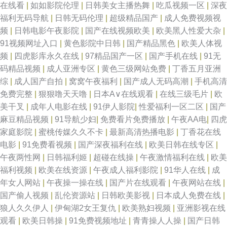
在线看
|
如如影院伦理
|
日韩美女主播热舞
|
吃瓜视频一区
|
深夜
福利无码导航
|
日韩无码伦理
|
超级精品国产
|
成人免费视频视
频
|
日韩电影午夜影院
|
国产在线视频欧美
|
欧美黑人性爱大杂
|
91视频网址入口
|
黄色影院中日韩
|
国产精品黑色
|
欧美人体视
频
|
四虎影库永久在线
|
97精品国产一区
|
国产手机在线
|
91无
码精品视频
|
成人亚洲专区
|
黄色三级网站免费
|
丁香五月亚洲
综
|
成人国产自拍
|
窝窝午夜福利
|
国产成人无码高潮
|
手机高清
免费完整
|
狠狠噜天天噜
|
日本A∨在线观看
|
在线三级毛片
|
欧
美干叉
|
成年人电影在线
|
91伊人影院
|
性爱福利一区二区
|
国产
麻豆精品视频
|
91导航少妇
|
免费看片免费播放
|
午夜AA电
|
四虎
家庭影院
|
蜜桃传媒久久不卡
|
最新高清热播电影
|
丁香花在线
电影
|
91免费看视频
|
国产深夜福利在线
|
欧美日韩在线专区
|
午夜两性网
|
日韩福利姬
|
超碰在线操
|
午夜激情福利在线
|
欧美
福利视频
|
欧美在线资源
|
午夜成人福利影院
|
91华人在线
|
成
年女人网站
|
午夜操一操在线
|
国产片在线观看
|
午夜网站在线
|
国产偷人视频
|
乱伦资源站
|
日韩欧美影视
|
日本成人免费在线
|
狼人久久伊人
|
伊甸湖2女王复仇
|
欧美熟妇视频
|
亚洲影视在线
观看
|
欧美日韩操
|
91免费视频地址
|
青青操人人操
|
国产日韩