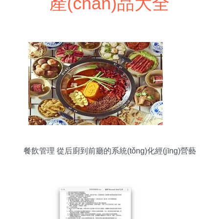
產(chǎn)品大全
餐飲管理 從后廚到前廳的系統(tǒng)化經(jīng)營藝
術(shù)