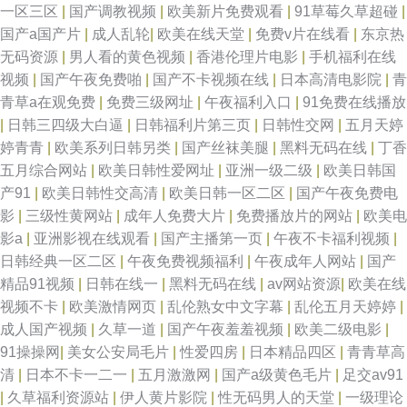
一区三区
|
国产调教视频
|
欧美新片免费观看
|
91草莓久草超碰
|
国产a国产片
|
成人乱轮
|
欧美在线天堂
|
免费v片在线看
|
东京热
无码资源
|
男人看的黄色视频
|
香港伦理片电影
|
手机福利在线
视频
|
国产午夜免费啪
|
国产不卡视频在线
|
日本高清电影院
|
青
青草a在观免费
|
免费三级网址
|
午夜福利入口
|
91免费在线播放
|
日韩三四级大白逼
|
日韩福利片第三页
|
日韩性交网
|
五月天婷
婷青青
|
欧美系列日韩另类
|
国产丝袜美腿
|
黑料无码在线
|
丁香
五月综合网站
|
欧美日韩性爱网址
|
亚洲一级二级
|
欧美日韩国
产91
|
欧美日韩性交高清
|
欧美日韩一区二区
|
国产午夜免费电
影
|
三级性黄网站
|
成年人免费大片
|
免费播放片的网站
|
欧美电
影a
|
亚洲影视在线观看
|
国产主播第一页
|
午夜不卡福利视频
|
日韩经典一区二区
|
午夜免费视频福利
|
午夜成年人网站
|
国产
精品91视频
|
日韩在线一
|
黑料无码在线
|
av网站资源
|
欧美在线
视频不卡
|
欧美激情网页
|
乱伦熟女中文字幕
|
乱伦五月天婷婷
|
成人国产视频
|
久草一道
|
国产午夜羞羞视频
|
欧美二级电影
|
91操操网
|
美女公安局毛片
|
性爱四房
|
日本精品四区
|
青青草高
清
|
日本不卡一二一
|
五月激激网
|
国产a级黄色毛片
|
足交av91
|
久草福利资源站
|
伊人黄片影院
|
性无码男人的天堂
|
一级理论