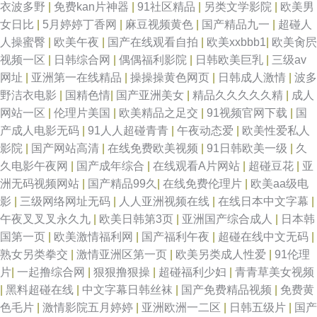
衣波多野
|
免费kan片神器
|
91社区精品
|
另类文学影院
|
欧美男
女日比
|
5月婷婷丁香网
|
麻豆视频黄色
|
国产精品九一
|
超碰人
本www 影音先锋av站 大香蕉伊人啪啪啪 91n免费在线视频 国内视频自拍
人操蜜臀
|
欧美午夜
|
国产在线观看自拍
|
欧美xxbbb1
|
欧美肏屄
视频一区
|
日韩综合网
|
偶偶福利影院
|
日韩欧美巨乳
|
三级av
99re 狼友页面 91官方视频在线看网页 欧美日本三级伦理 91欧美柠檬成人剧
网址
|
亚洲第一在线精品
|
操操操黄色网页
|
日韩成人激情
|
波多
野洁衣电影
|
国精色情
|
国产亚洲美女
|
精品久久久久久精
|
成人
场 久久伊人五月亚洲 91白虎学生 久久一区丝袜制服 青青草青青老司机 91网
网站一区
|
伦理片美国
|
欧美精品之足交
|
91视频官网下载
|
国
产成人电影无码
|
91人人超碰青青
|
午夜动态爱
|
欧美性爱私人
站免费观看 内射嫂子影音先锋 91视频免费版网站 内射在线91 91真人实操
影院
|
国产网站高清
|
在线免费欧美视频
|
91日韩欧美一级
|
久
久电影午夜网
|
国产成年综合
|
在线观看A片网站
|
超碰豆花
|
亚
大香蕉论坛 av色图网站 国产先锋AV 中文字幕强奸 精东逼成人 影音先锋AV
洲无码视频网站
|
国产精品99久
|
在线免费伦理片
|
欧美aa级电
影
|
三级网络网址无码
|
人人亚洲视频在线
|
在线日本中文字幕
|
色吧 91福利爽片 久久爱99热九九草 91精品国产综合蜜臀 欧美久久成人精品
午夜叉叉叉永久九
|
欧美日韩第3页
|
亚洲国产综合成人
|
日本韩
国第一页
|
欧美激情福利网
|
国产福利午夜
|
超碰在线中文无码
|
91资源共享视频 涩涩玖玖热 AV高清午夜福利影院 四虎剧院 福利导航岛国
熟女另类拳交
|
激情亚洲区第一页
|
欧美另类成人性爱
|
91伦理
片
|
一起撸综合网
|
狠狠撸狠操
|
超碰福利少妇
|
青青草美女视频
夜夜撸2026俺来也 大香蕉Av伊人草草 婷婷五月花 老司机福利欧美 91网站
|
黑料超碰在线
|
中文字幕日韩丝袜
|
国产免费精品视频
|
免费黄
色毛片
|
激情影院五月婷婷
|
亚洲欧洲一二区
|
日韩五级片
|
国产
不用下载免费 日韩成人无码专区 97影院在线午夜 亚洲激喷 国产TS人妖91精