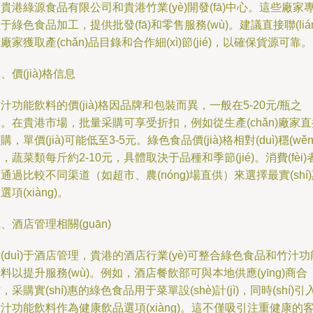
貴港綠源食品有限公司和貴港竹業(yè)開發(fā)中心。這些廠家
于綠色食品加工，提供批發(fā)和零售服務(wù)。建議直接聯(lián
廠家獲取產(chǎn)品目錄和合作細(xì)節(jié)，以確保貨源可靠。
、價(jià)格信息
汁功能飲料的價(jià)格因品牌和包裝而異，一般在5-20元/瓶之
。在貴港市場，批量采購可享受折扣，例如從生產(chǎn)廠家直
購，單價(jià)可能低至3-5元。綠色食品價(jià)格相對(duì)穩(wěn
，蔬菜類每斤約2-10元，具體取決于品種和季節(jié)。消費(fèi)
通過比較不同渠道（如超市、農(nóng)場直供）來選擇最實(shí
選項(xiàng)。
、酒店管理相關(guān)
(duì)于酒店管理，貴港的酒店行業(yè)可整合綠色食品和竹汁功
料以提升服務(wù)。例如，酒店餐飲部可與本地供應(yīng)商合
，采購實(shí)惠的綠色食品用于菜單設(shè)計(jì)，同時(shí)引
汁功能飲料作為健康飲品選項(xiàng)。這不僅吸引注重健康的