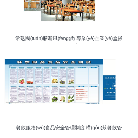
常熟團(tuán)膳新風(fēng)尚 專業(yè)企業(yè)盒飯
服務(wù)引領(lǐng)高效餐飲管理
餐飲服務(wù)食品安全管理制度 構(gòu)筑餐飲管
理的堅(jiān)實(shí)防線