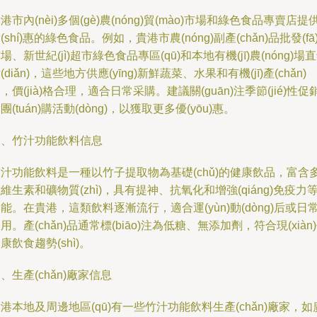
港市內(nèi)多個(gè)農(nóng)貿(mào)市場和綠色食品專賣店提
(shí)惠的綠色食品。例如，貴港市農(nóng)副產(chǎn)品批發(fā
場、新世紀(jì)超市綠色食品專區(qū)和本地有機(jī)農(nóng)場
(diǎn)，這些地方供應(yīng)新鮮蔬菜、水果和有機(jī)產(chǎn)
，價(jià)格合理，適合日常采購。建議關(guān)注季節(jié)性促
團(tuán)購活動(dòng)，以獲取更多優(yōu)惠。
二、竹汁功能飲料信息
汁功能飲料是一種以竹子提取物為基礎(chǔ)的健康飲品，富含
維生素和礦物質(zhì)，具有提神、抗氧化和增強(qiáng)免疫力
能。在貴港，這類飲料逐漸流行，適合運(yùn)動(dòng)后或日
用。產(chǎn)品通常標(biāo)注為低糖、無添加劑，符合現(xiàn
康飲食趨勢(shì)。
、生產(chǎn)廠家信息
港本地及周邊地區(qū)有一些竹汁功能飲料生產(chǎn)廠家，如