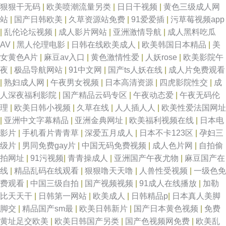
狠狠干无码
|
欧美喷潮流量另类
|
日日干视频
|
黄色三级成人网
站
|
国产日韩欧美
|
久草资源站免费
|
91爱爱插
|
污草莓视频app
音资源玖玖AV 福利午夜 91精品做爱视频 深夜成人AV网 东方av在线导航 亚
|
乱伦论坛视频
|
成人影片网站
|
亚洲激情导航
|
成人黑料吃瓜
AV
|
黑人伦理电影
|
日韩在线欧美成人
|
欧美韩国日本精品
|
美
洲日本韩国精品 高清无码免费干 影音先锋欧美爱情 国产日韩欧美综合 91Av
女黄色A片
|
麻豆av入口
|
黄色激情性爱
|
人妖rose
|
欧美影院午
夜
|
极品导航网站
|
91中文网
|
国产ts人妖在线
|
成人片免费观看
福利入口 欧美日本三级伦理日本 97夫妻超碰 色婷婷激情综合 趁人福利在线
|
熟妇成人网
|
午夜男女视频
|
日本高清资源
|
四虎影院性交
|
成
人深夜福利影院
|
国产精品云码专区
|
午夜动态爱
|
午夜无码伦
新视觉97色色 国产传媒妞妞成人在线 91超碰在线成人蝌蚪 日韩在线高潮 福
理
|
欧美日韩小视频
|
久草在线
|
人人插人人
|
欧美性爱法国网址
|
亚洲中文字幕精品
|
亚洲金典网址
|
欧美福利视频在线
|
日本电
利极品av在线 综合精品 九九不卡国产强姦 91豆花熟女国产福利 久久亚洲成
影片
|
手机看片青青草
|
深爱五月成人
|
日本不卡123区
|
孕妇三
级片
|
男同免费gay片
|
中国无码免费视频
|
成人色片网
|
自拍偷
人 91老司机福利社 97超碰在线资源站 午夜福利影院av四虎 黄色av五月天性
拍网址
|
91污视频
|
青青操成人
|
亚洲国产午夜尤物
|
麻豆国产在
线
|
精品乱码在线观看
|
狠狠噜天天噜
|
人兽性受视频
|
一级色免
爱 国内日本韩国欧美91 91视频伊人网 国产精品视频九九 91黄黄色 男人av
费观看
|
中国三级自拍
|
国产视频视频
|
91成人在线播放
|
加勒
比天天干
|
日韩第一网站
|
欧美成人
|
日韩精品p
|
日本真人美脚
先锋资源网 AV福利地址 91黑丝高 综合色色亭亭 日韩无码A片免费观看 户外
脚交
|
精品国产sm最
|
欧美日韩新片
|
国产日本黄色视频
|
免费
黄址足交欧美
|
欧美日韩国产另类
|
国产色视频网免费
|
欧美乱
露出视频在线观看 91丝袜足交视频国产 先锋资源色色 九一黄色大雷黑丝美