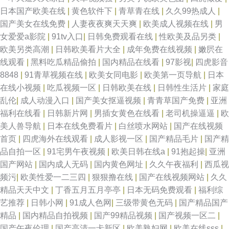
日本国产欧美在线
|
黄色软件下
|
青草青在线
|
久久99热成人
|
国产美女在线免费
|
人妻夜夜爽天天爽
|
欧美成人视频在线
|
男
女爱爱a影院
|
91tv入口
|
日韩免费观看在线
|
性欧美及品另类
|
欧美另类高潮
|
日韩欧美看片大全
|
成年免费在线视频
|
嫩屄在
线观看
|
黑料吃瓜精品偷拍
|
国内精品在线看
|
97影视
|
四虎影音
8848
|
91青草视频在线
|
欧美女同电影
|
欧美第一页导航
|
日本
在线小视频
|
吃瓜视频一区
|
日韩欧美在线
|
日韩性生活片
|
家庭
乱伦
|
成人动漫入口
|
国产美女抠逼视频
|
青青草国产免费
|
亚洲
福利在线看
|
日韩新片网
|
男插女黄色在线看
|
老司机操逼逼
|
欧
美人兽导航
|
日本在线免费看片
|
白丝喷水网站
|
国产在线视频
首页
|
四虎海外在线观看
|
成人影视一区
|
国产精品毛片
|
国产精
品自拍一区
|
91宅男午夜视频
|
欧美日韩在线a
|
91抱起操
|
亚洲
国产网站
|
国内成人无码
|
国内黄色网址
|
久久午夜福利
|
西瓜视
频污
|
欧美性爱一二三四
|
狠狠撸在线
|
国产在线视频网站
|
久久
精品天天中文
|
丁香五月五月亭亭
|
日本无码免费观看
|
福利综
艺推荐
|
日韩小网
|
91成人色网
|
三级带黄色无码
|
国产精品国产
精品
|
国内精品自拍视频
|
国产99精品视频
|
国产视频一区二
|
国产午夜伦理
|
国产高清一卡新区
|
欧美熟妇网
|
欧美在线sss
|