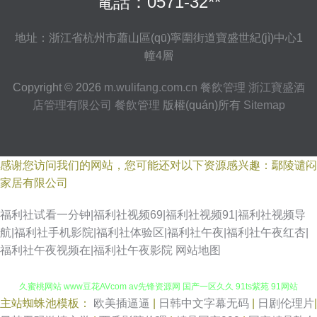
電話：0571-32**
地址：浙江省杭州市蕭山區(qū)寧圍街道寶盛世紀(jì)中心1
幢4層
Copyright © 2026
m.wulifang.com.cn
餐飲管理
浙江寶盛酒
店管理有限公司
餐飲管理
版權(quán)所有
Sitemap
感谢您访问我们的网站，您可能还对以下资源感兴趣：鄢陵谴闷
家居有限公司
福利社试看一分钟|福利社视频69|福利社视频91|福利社视频导
航|福利社手机影院|福利社体验区|福利社午夜|福利社午夜红杏|
福利社午夜视频在|福利社午夜影院
网站地图
主站蜘蛛池模板：
欧美插逼逼
|
日韩中文字幕无码
|
日剧伦理片
|
国产91精品福利导航 91福利射视频 狠狠撸夜夜草 国产精品色网 成人无码久