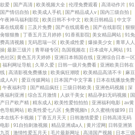
欲爱
|
国产高清
|
欧美视频大全
|
伦理免费观看
|
高清动作片
|
91
国产情侣自拍
|
欧美成人手机
|
国产精品成人v
|
国内三级自拍
|
女 97亚洲婷婷影院 91黄色制片厂 天天干天天做 黑丝AV 91熊貓 先锋av资源
午夜神马福利影院
|
欧美日韩不卡中文
|
欧美日韩精品
|
中文字
幕在线观看
|
三及片免费
|
国产在线观看色
|
国产在线影院
|
狠狠
网在线 九九热视频无码 91在线拍拍 中日韩成人在线不卡 青青草在线狠狠干
肏狠狠撸
|
丁香五月五月婷婷
|
91香蕉影院
|
美女精品网站
|
91免
费高清视频
|
无码思瑞一区
|
欧美成性爱
|
爆操美少女
|
青草人人
老湿青青草 岛国福利社 avtt亚洲 午夜韩国区二区 欧美日韩乱爱干B 福利成人
操
|
最新三级片
|
青草碰专区
|
岛国视频在
|
日本成年人网站
|
91
色社区
|
黄色五月天婷婷
|
亚洲日本韩国在线
|
亚洲综合日本一区
91黑丝高 日韩成人色网 国内视频自拍99re 高清久久国产 91四虎影院视频在
|
福利网址导航
|
久草久爱
|
日韩一级片免费看
|
亚洲欧美日韩在
线
|
高清影视免费播放
|
欧美疯狂潮喷
|
欧美精品高清不卡
|
麻豆
线播放 91vv在线 人人操人人乐 国产91视频播放 91人妻无码91 先锋AV中文
成人A片
|
爱豆传媒网站
|
日本国产中文字幕
|
日本在线播放免费
|
午夜福利导
|
国产精品疯狂
|
三级日韩欧美
|
亚洲色码视频
|
深
网 美女AV线 超碰人人奸 91尤物网站在线观看 91大神偷拍视频在线观看 五
夜福利亚洲
|
综合五月激情
|
人妖干美女
|
精品孕妇无码视频
|
国
产日产欧产精
|
精东成人
|
欧美性爱拍拍拍
|
亚洲福利电影
|
av黄
月天丁香社区 久久另类精品国产 成人做爱在线 91免费福利在线视频 午夜剧
色导航网站
|
欧美性爱七八区
|
免费视频h
|
久久蜜桃传媒99
|
日
本在线不卡视频
|
丁香五月天天
|
日韩激情爱爱
|
日韩高清无码
场久久 日韩新片www44w 麻豆91红果果冻天美 超碰日韩人人乐 91精彩视频
电影
|
91自拍刺激视频
|
精品亚洲成a人
|
黄片涩网
|
日韩亚洲第
九页
|
激情性爱五月天
|
毛片最新网址
|
高清国产视频
|
日本三级