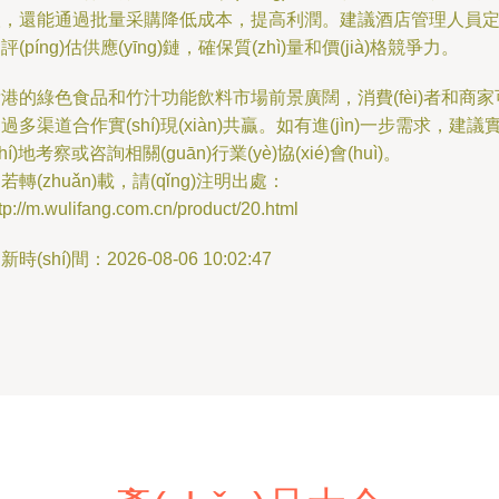
人，還能通過批量采購降低成本，提高利潤。建議酒店管理人員
評(píng)估供應(yīng)鏈，確保質(zhì)量和價(jià)格競爭力。
港的綠色食品和竹汁功能飲料市場前景廣闊，消費(fèi)者和商家
過多渠道合作實(shí)現(xiàn)共贏。如有進(jìn)一步需求，建議
shí)地考察或咨詢相關(guān)行業(yè)協(xié)會(huì)。
若轉(zhuǎn)載，請(qǐng)注明出處：
tp://m.wulifang.com.cn/product/20.html
新時(shí)間：2026-08-06 10:02:47