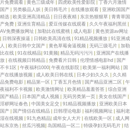
片免费观看
|
黄色三级成年
|
四虎欧美性爱影院
|
丁香六月激情
国产
|
另类极品人妖
|
美日韩毛片
|
在线播放观看
|
亚洲欧国国产
97东京热 国产精品久久亚 欧美人妖 91嫩草福利 国产精品在线91 韩国黄色
精选
|
欧美亚洲高清精品
|
日日夜夜精
|
东京热狠狠草
|
青青草国
产免费
|
亚洲生育精品
|
爱豆传媒在线观看
|
久久午夜福利黑丝
|
视 www四虎AV站 深夜福利一区 91无码精品蜜桃 欧美成人性韩日 91黑丝黑
AV免费播放网址
|
加勒比在线蜜桃
|
成人电影
|
黄色资源av网址
|
日韩深夜操逼
|
日韩欧美高清在线
|
91精品视频播放
|
91亚洲成
料在线观看 欧美日韩色色网 久久午夜精品 涩婷婷久久网站 91爱爱官方网 东
人
|
欧美日韩中文国产
|
黄色草莓肏逼视频
|
无码三级毛片
|
加勒
比在线
|
91在线精品
|
91黄频
|
精品无码污污污
|
亚洲国产在线播
方AV在线最新地址 福利导航 伊人久久网站 东方四虎私人影院 亚洲在看97
放
|
在线视频日韩精品
|
免费看片日韩
|
伦理情感电影hd
|
国产
不卡1区
|
午夜福利1000
|
午夜在线影院
|
欧美第一福利网站
|
国
东京热AV男人的天堂 亚洲一区二区三区人妻 国产色图专区 影音先锋资源AV
产在线播放视频
|
成人欧美日韩在线
|
日本少妇久久久
|
久久精
品免费电影
|
精品第一区
|
丁香五月色情
|
国产精品亚洲二区
|
午
站 东京热AV在线 亚洲线路一二三 丁香网五月 先锋影音美女 成人在线观看你
夜福利不卡视频
|
欧美激情网址
|
欧美精品羞羞答答
|
综合亚洲
国产精品
|
日本国产成人视频
|
无码另类第一页
|
美女在线国产
|
懂的 伊人久影院大香蕉 国产欧美成人精品综合 伊人在线6 91黄色在线观看
淫秽网址春色
|
中国美女足交
|
91精品视频播放
|
亚洲欧美日本
国产
|
国产情侣在线精品
|
日韩理论电影
|
福利视频网址
|
福利老
黑丝探花 精品日韩一区 欧美性生活网址18页 福利经典AV 日韩成人操 日韩
湿在线视频
|
91九色精品
|
成年女人大片
|
在线欧美一区
|
成人网
站东京热
|
丝瓜污视频
|
岛国精品一区二
|
特级孕妇无码毛片
|
结
第6页 91韩国 伊人久久网站 国产精品欧美性爱 91超碰人人澡人人妻 黄色日