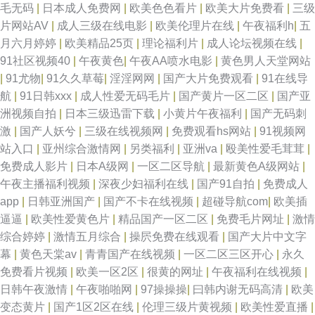
毛无码
|
日本成人免费网
|
欧美色色看片
|
欧美大片免费看
|
三级
片网站AV
|
成人三级在线电影
|
欧美伦理片在线
|
午夜福利h
|
五
品 影音先锋AV小说资源 国产在线啪啪 91免费社区 青草三级视频 avtt福利社
月六月婷婷
|
欧美精品25页
|
理论福利片
|
成人论坛视频在线
|
91社区视频40
|
午夜黄色
|
午夜AA喷水电影
|
黄色男人天堂网站
深爱激情海角社区 俺来也综合网 三级黄色高清在线 91制作免费天麻传媒 日
|
91尤物
|
91久久草莓
|
淫淫网网
|
国产大片免费观看
|
91在线导
航
|
91日韩xxx
|
成人性爱无码毛片
|
国产黄片一区二区
|
国产亚
韩欧美大陆熟女偷拍 岛国v免费 亚洲美女91网站 黑丝袜足交 91npron网站
洲视频自拍
|
日本三级迅雷下载
|
小黄片午夜福利
|
国产无码刺
激
|
国产人妖兮
|
三级在线视频网
|
免费观看hs网站
|
91视频网
久久福利国产 91视频网在线 青青草福利视频导航 91在线图片视频 日本AⅤ
站入口
|
亚州综合激情网
|
另类福利
|
亚洲va
|
殴美性爱毛茸茸
|
免费成人影片
|
日本A级网
|
一区二区导航
|
最新黄色A级网站
|
传媒福利在线导航 性女精品 国产91在线资源 综合福利导航 国产伊人久久
午夜主播福利视频
|
深夜少妇福利在线
|
国产91自拍
|
免费成人
app
|
日韩亚洲国产
|
国产不卡在线视频
|
超碰导航com
|
欧美插
1024午夜小视频 国产在线香蕉伊 91大神福利 久草资源福利 91微拍福利 视
逼逼
|
欧美性爱黄色片
|
精品国产一区二区
|
免费毛片网址
|
激情
综合婷婷
|
激情五月综合
|
操屄免费在线观看
|
国产大片中文字
频网址大全 www我要性交网 尤物成人在线 激情性爱100P 91豆花社区 久久
幕
|
黄色天棠av
|
青青国产在线视频
|
一区二区三区开心
|
永久
免费看片视频
|
欧美一区2区
|
很黄的网址
|
午夜福利在线视频
|
伊人五月亚洲 91国产丝袜老师 久草资源免费网 91次员 欧韩性爱 91探花遇
日韩午夜激情
|
午夜啪啪网
|
97操操操
|
曰韩内谢无码高清
|
欧美
变态黄片
|
国产1区2区在线
|
伦理三级片黄视频
|
欧美性爱直播
|
到极品 日韩无码成人网址 AV福利地址 五月天黄色网址 成人尤物在线 先锋影