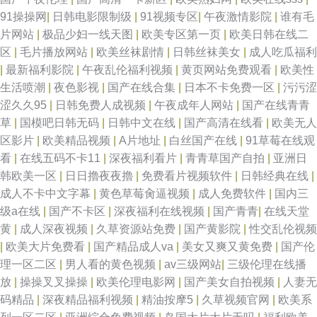
91操操网
|
日韩电影限制级
|
91视频专区
|
午夜激情影院
|
谁有毛
片网站
|
极品少妇一线天图
|
欧美专区第一页
|
欧美日韩在线二
区
|
毛片播放网站
|
欧美丝袜剧情
|
日韩丝袜美女
|
成人吃瓜福利
|
最新福利影院
|
午夜乱伦福利视频
|
黄页网站免费观看
|
欧美性
生活喷潮
|
夜色影视
|
国产在线合集
|
日本不卡免费一区
|
污污涩
涩久久95
|
日韩免费人成视频
|
午夜成年人网站
|
国产在线青青
草
|
国模吧日韩无码
|
日韩中文在线
|
国产高清在线看
|
欧美无人
区影片
|
欧美精品视频
|
A片地址
|
白丝国产在线
|
91草莓在线观
看
|
在线五码不卡11
|
深夜福利看片
|
青青草国产自拍
|
亚洲日
韩欧美一区
|
日日擼夜夜擼
|
免费看片视频软件
|
日韩经典在线
|
成人不卡中文字幕
|
黄色草莓肏逼视频
|
成人免费软件
|
国内三
级a在线
|
国产不卡区
|
深夜福利在线视频
|
国产青青
|
在线天堂
黄
|
成人深夜视频
|
久草资源站免费
|
国产黄影院
|
性交乱伦视频
|
欧美大片免费看
|
国产精品成人va
|
美女又爽又黄免费
|
国产伦
理一区二区
|
男人看的黄色视频
|
av三级网站
|
三级伦理在线播
放
|
操操叉叉操操
|
欧美伦理电影网
|
国产美女自拍视频
|
人妻无
码精品
|
深夜精品福利视频
|
精油按摩5
|
久草视频官网
|
欧美系