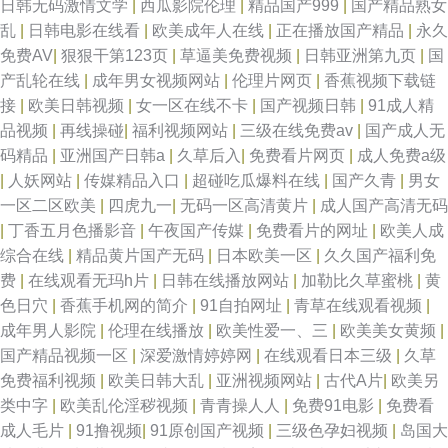
日韩无码激情文学
|
西瓜影院伦理
|
精品国产999
|
国产精品熟女
乱
|
日韩电影在线看
|
欧美成年人在线
|
正在播放国产精品
|
永久
久蜜桃网站 www豆花AVcom av先锋资源网 国产一区久久 91ts紫苑 91网站
免费AV
|
狠狠干第123页
|
草逼美免费视频
|
日韩亚洲第九页
|
国
产乱轮在线
|
成年男女视频网站
|
伦理片网页
|
香蕉视频下载链
播放 99福利在 AV韩片 www婷婷综合 AV福利免费播放 A级在线日韩 www探
接
|
欧美日韩视频
|
女一区在线不卡
|
国产视频日韩
|
91成人精
品视频
|
再线操碰
|
福利视频网站
|
三级在线免费av
|
国产成人无
花91 福利姬91网站 国产精品成人一 国产一二三四在线 国产综合新艹屄片 伦
码精品
|
亚洲国产日韩a
|
久草后入
|
免费看片网页
|
成人免费a级
|
人妖网站
|
传媒精品入口
|
超碰吃瓜爆料在线
|
国产久青
|
男女
理影院导航 欧美一级720p 91字幕网网站 91熊猫视频 91白丝在线观看 91免
一区二区欧美
|
四虎九一
|
无码一区高清黄片
|
成人国产高清无码
|
丁香五月色播影音
|
午夜国产传媒
|
免费看片的网址
|
欧美人成
费看片神器 91看片兔费 91精品视频专区精品 欧美影片网站推荐 欧美日韩综
综合在线
|
精品黄片国产无码
|
日本欧美一区
|
久久国产福利免
费
|
在线观看无玛h片
|
日韩在线播放网站
|
加勒比久草蜜桃
|
黄
合精品无 色五月婷婷基地 少妇干14P 日韩黄页免费大全 色色资源网av在线
色日穴
|
香蕉手机网的简介
|
91自拍网址
|
青草在线观看视频
|
成年男人影院
|
伦理在线播放
|
欧美性爱一、三
|
欧美美女黄频
|
婷婷五月天aV 色欲久久精品人妻 人妻在线官网 欧美色图第一页 巨乳人妖爆
国产精品视频一区
|
深爱激情婷婷网
|
在线观看日本三级
|
久草
免费福利视频
|
欧美日韩大乱
|
亚洲视频网站
|
古代A片
|
欧美另
菊 欧美性爱主站 欧美日韩网欧美网 狼人干99大香蕉 国产自拍情侣在线观看
类中字
|
欧美乱伦淫秽视频
|
青青操人人
|
免费91电影
|
免费看
成人毛片
|
91撸视频
|
91原创国产视频
|
三级色孕妇视频
|
岛国大
极品影院 国内AV在线 极品美女内射91 海角资源总站 超踫人人色导航 超碰