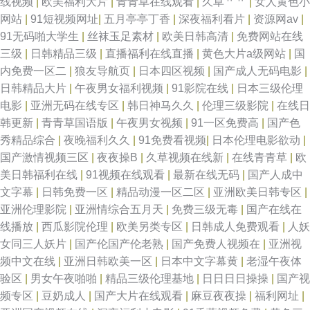
线视频
|
欧美福利大片
|
青青草在线观看
|
久草艹艹
|
女人黄色小
网站
|
91短视频网址
|
五月亭亭丁香
|
深夜福利看片
|
资源网av
|
91无码啪大学生
|
丝袜玉足素材
|
欧美日韩高清
|
免费网站在线
三级
|
日韩精品三级
|
直播福利在线直播
|
黄色大片a级网站
|
国
内免费一区二
|
狼友导航页
|
日本四区视频
|
国产成人无码电影
|
日韩精品大片
|
午夜男女福利视频
|
91影院在线
|
日本三级伦理
电影
|
亚洲无码在线专区
|
韩日神马久久
|
伦理三级影院
|
在线日
韩更新
|
青青草国语版
|
午夜男女视频
|
91一区免费高
|
国产色
秀精品综合
|
夜晚福利久久
|
91免费看视频
|
日本伦理电影欲动
|
国产激情视频三区
|
夜夜操B
|
久草视频在线新
|
在线青青草
|
欧
美日韩福利在线
|
91视频在线观看
|
最新在线无码
|
国产人成中
文字幕
|
日韩免费一区
|
精品动漫一区二区
|
亚洲欧美日韩专区
|
亚洲伦理影院
|
亚洲情综合五月天
|
免费三级无毒
|
国产在线在
线播放
|
西瓜影院伦理
|
欧美另类专区
|
日韩成人免费观看
|
人妖
女同三人妖片
|
国产伦国产伦老熟
|
国产免费人视频在
|
亚洲视
频中文在线
|
亚洲日韩欧美一区
|
日本中文字幕黄
|
老湿午夜体
验区
|
男女午夜啪啪
|
精品三级伦理基地
|
日日日日操操
|
国产视
频专区
|
豆奶成人
|
国产大片在线观看
|
麻豆夜夜操
|
福利网址
|