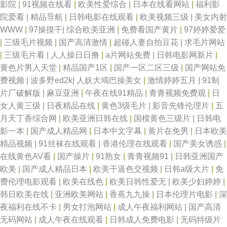
影院
|
91视频在线看
|
欧美性爱综合
|
日本在线看网站
|
福利影
院爱看
|
精品导航
|
日韩电影在线观看
|
欧美视频三级
|
美女内射
WWW
|
97操摸干
|
综合欧美亚洲
|
免费看国产黄片
|
97婷婷爱爱
|
三级毛片视频
|
国产高清激情
|
超碰人妻自拍豆花
|
求毛片网站
|
三级毛片看
|
人人操日日撸
|
a片网站免费
|
日韩电影网新片
|
黄色片男人天堂
|
精品国产1区
|
国产一区二区三级
|
国产网站免
费视频
|
波多野ed2k
|
人妖大鳮巴操美女
|
激情婷婷五月
|
91制
片厂破解版
|
麻豆亚洲
|
午夜在线91精品
|
青青视频免费观
|
日
女人黄三级
|
日夜精品在线
|
黄色3级毛片
|
影音先锋伦理片
|
五
月天丁香综合网
|
欧美亚洲日韩在线
|
国模黄色三级片
|
日韩电
影一本
|
国产成人精品网
|
日本中文字幕
|
黄片在免男
|
日本欧美
精品视频
|
91丝袜在线观看
|
香港伦理在线观看
|
国产美女诱惑
|
在线黄色AV看
|
国产操片
|
91熟女
|
青青视频91
|
日韩亚洲国产
欧美
|
国产成人精品日本
|
欧美干逼色交视频
|
日韩a级大片
|
免
费伦理电影观看
|
欧美在线色
|
欧美日韩性爱无
|
欧美少妇婷婷
|
韩日欧美在线
|
亚洲欧美网站
|
香蕉九九操
|
日本伦理片电影
|
深
夜福利在线不卡
|
男女打泡网站
|
成人午夜福利网站
|
国产高清
无码网站
|
成人午夜在线观看
|
日韩成人免费电影
|
无码特级片