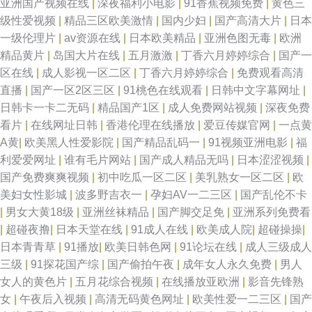
亚洲国产视频在线
|
深夜福利小电影
|
91香蕉视频免费
|
黄色三
级性爱视频
|
精品三区欧美激情
|
国内少妇
|
国产高清大片
|
日本
一级伦理片
|
av资源在线
|
日本欧美精品
|
亚洲色图无毒
|
欧洲
精品黄片
|
岛国大片在线
|
五月激激
|
丁香六月婷婷综合
|
国产一
区在线
|
成人影视一区二区
|
丁香六月婷婷综合
|
免费观看高清
直播
|
国产一区2区三区
|
91桃色在线观看
|
日韩中文字幕网址
|
日韩卡一卡二无码
|
精品国产1区
|
成人免费网站视频
|
深夜免费
看片
|
在线网址日韩
|
香港伦理在线播放
|
爱豆传媒官网
|
一点黄
A黄
|
欧美黑人性爱影院
|
国产精品乱码一
|
91视频亚洲电影
|
福
利爱爱网址
|
谁有毛片网站
|
国产成人精品无吗
|
日本涩涩视频
|
国产免费爽爽视频
|
初中吃瓜一区二区
|
美乳熟女一区二区
|
欧
美妇女性影城
|
波多野吉衣一
|
孕妇AV一二三区
|
国产乱伦不卡
|
男女大黄18级
|
亚洲丝袜精品
|
国产脚交足免
|
亚洲系列免费看
|
超碰夜撸
|
日本天堂在线
|
91成人在线
|
欧美成人院
|
超碰操操
|
日本青青草
|
91播放
|
欧美日韩色网
|
91论坛在线
|
成人三级成人
三级
|
91探花国产综
|
国产偷拍午夜
|
成年女人永久免费
|
男人
女人的黄色片
|
五月花综合视频
|
在线播放亚欧洲
|
影音先锋熟
女
|
午夜后入视频
|
高清无码黄色网址
|
欧美性爱一二三区
|
国产