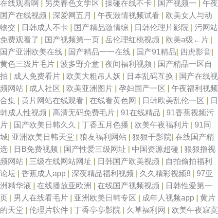
在线观看啊
|
另类春色文学区
|
操碰在线不卡
|
国产视频一
|
午夜
国产在线视频
|
深爱网五月
|
午夜激情视频试看
|
欧美女人与动
物交
|
日韩成人不卡
|
国产精品激情综
|
日韩伦理片影院
|
污网站
免费观看了
|
国产视频第一页
|
岳伦理红桃视频
|
欧美a级←片
|
国产亚洲欧美在线
|
国产精品一一在线
|
国产91精品
|
四虎影音
|
黄色三级片毛片
|
波多野介意
|
夜间福利视频
|
国产精品一区自
拍
|
成人免费看片
|
欧美大粗吊人妖
|
日本乱码互换
|
国产在线视
频网站
|
成人社区
|
欧美亚洲图片
|
孕妇国产一区
|
午夜福利视频
合集
|
黄片网站在线观看
|
在线看黄色网
|
日韩欧美乱伦一区
|
日
韩成人性视频
|
高清无码免费毛片
|
91在线精品
|
91香蕉视频污
片
|
国产欧美日韩久久
|
丁香五月色播
|
欧美午夜福利片
|
91同
城
|
亚洲欧美日韩天堂
|
狼友福利网站
|
狠狠干影院
|
在线国产精
选
|
日B免费视频
|
国产性爱三级网址
|
中国资源超碰
|
狠狠撸视
频网站
|
三级在线网站网址
|
日韩国产欧美视频
|
自拍偷拍福利
论坛
|
香蕉成人app
|
深夜精品福利视频
|
久久精彩视频8
|
97亚
洲精华液
|
在线播放亚欧洲
|
在线国产视频视频
|
日韩性爱第一
页
|
男人在线看毛片
|
亚洲欧美日韩专区
|
成年人视频app
|
黄片
的天堂
|
伦理片软件
|
丁香亭亭影院
|
久草福利网
|
欧美午夜寂寞