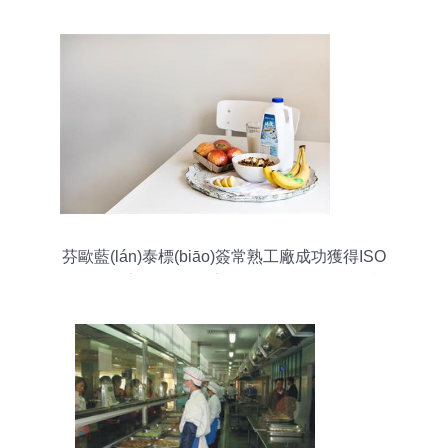
芬歐藍(lán)泰標(biāo)簽常熟工廠成功獲得ISO
22000食品安全管理體系認(rèn)證，引領(lǐng)餐飲
管理標(biāo)簽安全新標(biāo)桿