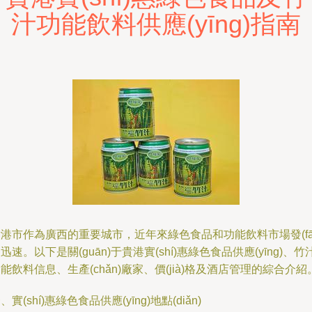
汁功能飲料供應(yīng)指南
港市作為廣西的重要城市，近年來綠色食品和功能飲料市場發(fā
迅速。以下是關(guān)于貴港實(shí)惠綠色食品供應(yīng)、竹
能飲料信息、生產(chǎn)廠家、價(jià)格及酒店管理的綜合介紹
、實(shí)惠綠色食品供應(yīng)地點(diǎn)