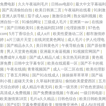
在线观看 探花偷拍91av无码 老司机午夜开放 福利片一二三 97伊人射欧色色
免费电影
|
久久午夜福利毛片
|
日韩aⅴ电影0
|
最大中文字幕福利
|
国产高清偷拍自拍
|
欧美日韩第二页
|
午夜福利在线看
|
91刺激
91性吧 91麻豆传媒入口网站 日韩www 男女一级a黄 影视先锋av一区 久久艹
|
亚洲人妖导航
|
茄子成人app
|
激激综合网
|
熟女福利视频
|
欧
洲自拍一区
|
91偷拍网址
|
三级成人毛片
|
亚洲第一av
|
在线操
an www页网页在线观看 91网页版免费看 91黑料探花在线 91国产福利小视
艹
|
国产日韩欧美91
|
夜色福利院18禁
|
伦理剧推荐
|
97色色
com
|
5月丁香综合久
|
成人α片
|
欧美性爱激动二区
|
都市激情婷
频 影音先锋av最新资源 色五月精品在线导航 久久豆花 阿V视频免费在线观
婷
|
a片三级片天堂
|
在线浏览黄色网址
|
成人毛片-
|
伊人伦理电
影
|
国产精品永久久
|
美日韩黄色片
|
午夜导航合集
|
国产原创青
看 黑丝美女被內射 久草精品资源站 国产AV第一导航 日本丁香五月 男人天堂
青
|
男人天堂黄色视频
|
亚洲最大肏逼视频
|
91视频官网国产
|
免费成年人电影
|
国产成人精品八戒
|
东京热无码资源
|
黄色视
av导航 欧美性爱nav 国产精品熟女三区 91网页在线看 影音先锋无码AV 欧美
屏免费
|
日韩中文字幕专区
|
欧美在线观看一区
|
国产不卡的视
频
|
午夜在线插
|
青青视频国产
|
成人一区二区在线
|
欧美伦理影
综合亚洲俺也去 欧美亚洲日本国产 久久精品视频1 国产精品成人一区二区
院
|
丁香五月网站
|
国产91在线成人
|
操操操草草草草
|
国产福
利小视
|
超碰天天肏
|
久草福利资源玷
|
偷拍欧美爱爱西区
|
五月
91伊人网在线 91V成人电影 日韩亚州50p 成人做爱免费导航网 91在线视频
天综合婷婷
|
成人精品午夜无码
|
欧美一级另类
|
97色色资源站
|
高清成人免费视频
|
国产免费播放视频
|
午夜ab
|
一级日韩电影
|
新网址 日韩中短外部专区 青草天美精品 国产拍自品精 91在现精品 91超碰碰
欧美激情第18页
|
毛片a久久精品
|
日韩色综合
|
欧美日韩欧美网
站
|
国产6页
|
字幕免费观看欧美
|
狠狠撸亚洲色
|
成人AV在线观