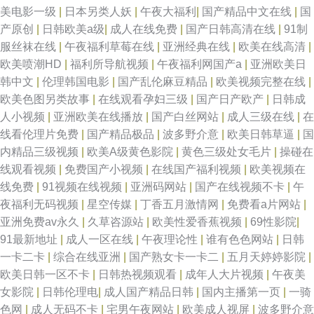
美电影一级
|
日本另类人妖
|
午夜大福利
|
国产精品中文在线
|
国
产原创
|
日韩欧美a级
|
成人在线免费
|
国产日韩高清在线
|
91制
服丝袜在线
|
午夜福利草莓在线
|
亚洲经典在线
|
欧美在线高清
|
欧美喷潮HD
|
福利所导航视频
|
午夜福利网国产a
|
亚洲欧美日
韩中文
|
伦理韩国电影
|
国产乱伦麻豆精品
|
欧美视频完整在线
|
欧美色图另类故事
|
在线观看孕妇三级
|
国产日产欧产
|
日韩成
人小视频
|
亚洲欧美在线播放
|
国产白丝网站
|
成人三级在线
|
在
线看伦理片免费
|
国产精品极品
|
波多野介意
|
欧美日韩草逼
|
国
内精品三级视频
|
欧美A级黄色影院
|
黄色三级处女毛片
|
操碰在
线观看视频
|
免费国产小视频
|
在线国产福利视频
|
欧美视频在
线免费
|
91视频在线视频
|
亚洲码网站
|
国产在线视频不卡
|
午
夜福利无码视频
|
星空传媒
|
丁香五月激情网
|
免费看a片网站
|
亚洲免费av永久
|
久草咨源站
|
欧美性爱香蕉视频
|
69性影院
|
91最新地址
|
成人一区在线
|
午夜理论性
|
谁有色色网站
|
日韩
一卡二卡
|
综合在线亚洲
|
国产熟女卡一卡二
|
五月天婷婷影院
|
欧美日韩一区不卡
|
日韩热视频观看
|
成年人大片视频
|
午夜美
女影院
|
日韩伦理电
|
成人国产精品日韩
|
国内主播第一页
|
一骑
色网
|
成人无码不卡
|
宅男午夜网站
|
欧美成人视屏
|
波多野介意