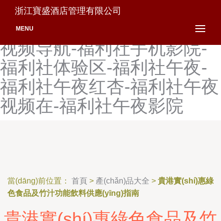
福利社试看一分钟-福利社视
浙江寶盛酒店管理有限公司
频69-福利社视频91-福利社
MENU
视频导航-福利社手机影院-
福利社体验区-福利社午夜-
福利社午夜红杏-福利社午夜
视频在-福利社午夜影院
當(dāng)前位置：
首頁
>
產(chǎn)品大全
>
貴港實(shí)惠綠
色食品及竹汁功能飲料供應(yīng)指南
貴港實(shí)惠綠色食品及竹