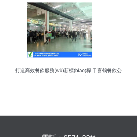
打造高效餐飲服務(wù)新標(biāo)桿 千喜鶴餐飲公
司專注單位工廠與酒店食堂承包管理