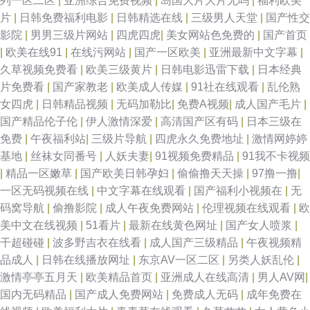
列一区二区
|
亚洲综合免费视频
|
岛国大片大片无吗
|
福利欧美
片
|
日韩免费福利电影
|
日韩精选在线
|
三级男人天堂
|
国产性交
影院
|
男男三级片网站
|
四虎四虎
|
美女网站色免费的
|
国产首页
|
欧美在线91
|
在线污网站
|
国产一区欧美
|
亚洲最新中文字幕
|
久草视频免费看
|
欧美三级黄片
|
日韩电影迅雷下载
|
日本经典
片免费看
|
国产家教老
|
欧美成人传媒
|
91社在线观看
|
乱伦熟
女四虎
|
日韩精品视频
|
无码加勒比
|
免费A视频
|
成人国产毛片
|
国产精品伦子伦
|
伊人激情深爱
|
高清国产区有码
|
日本三级在
免费
|
午夜福利站
|
三级片导航
|
四虎永久免费地址
|
激情网婷婷
基地
|
丝袜女同番号
|
人妖夫妻
|
91视频免费精品
|
91我不卡视频
|
精品一区嫩草
|
国产欧美日韩孕妇
|
偷偷撸天天操
|
97撸一撸
|
一区无码视频在线
|
中文字幕在线观看
|
国产福利小视频在
|
无
码窝导航
|
偷撸影院
|
成人午夜免费网站
|
伦理视频在线观看
|
欧
美中文在线视频
|
51看片
|
最新在线黄色网址
|
国产女人喷浆
|
干超碰碰
|
波多野吉衣在线看
|
成人国产三级精品
|
午夜视频精
品成人
|
日韩在线播放网址
|
东京AV一区二区
|
另类人妖乱伦
|
激情亭亭五月天
|
欧美精品首页
|
亚洲成人在线高清
|
男人AV网
|
国内无码精品
|
国产成人免费网站
|
免费成人无码
|
成年免费在