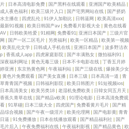
片
|
日本高清电影免费
|
国产黑料在线观看
|
亚洲国产欧美精品
|
成人夜色福利
|
欧美三级片入口
|
国产宅男网站在线
|
国产挤奶
水主播在
|
四虎乱伦
|
91伊人加勒比
|
日韩逼网
|
欧美高清xxx
|
最新91视频
|
欧美日韩国产aⅴ
|
免费看片影视大全
|
黄色在线看
AV
|
日韩欧美牲爱
|
91精网
|
免费看91
|
亚洲日本国产
|
三级片官
网
|
国产一区二区毛片
|
另类福利
|
欧美一区精品
|
欧美第一视频
|
欧美乱伦文学
|
日韩成人手机在线
|
亚洲日本国产
|
波多野洁衣
p
|
香蕉成人app
|
四虎家庭影院
|
国产丰满熟女
|
微拍福利91
|
深夜福利网址
|
黄色无毒三级
|
日本不卡电影在线
|
丁香五月婷
婷亚洲
|
东京热黄色网
|
午夜福利站
|
国产三级在线
|
爆操美少女
|
黄色片免费观看
|
国产美女直播
|
日本三级
|
日本高清一道
|
青
草青青国产视频
|
日韩福利影院
|
欧美日韩图片
|
91短视频ios
|
日本高清美女
|
欧美另类18
|
老湿机免费欧美
|
日韓女同五月天
|
香蕉久青草在线
|
国产精品v欧美
|
91理论电影
|
日本高清免费观
看
|
91草碰
|
日本三级大全
|
四虎国产
|
免费看黄片毛片
|
国产精
品综合视频
|
国产午夜一级淫片
|
欧美伦理网
|
国产电影黄
|
青青
日逼
|
91免费播放
|
日本在线播放观看
|
国产精品福利社
|
国产
毛片后入
|
午夜免费福利在线
|
午夜福利影视
|
国产精品黄色
|
欧